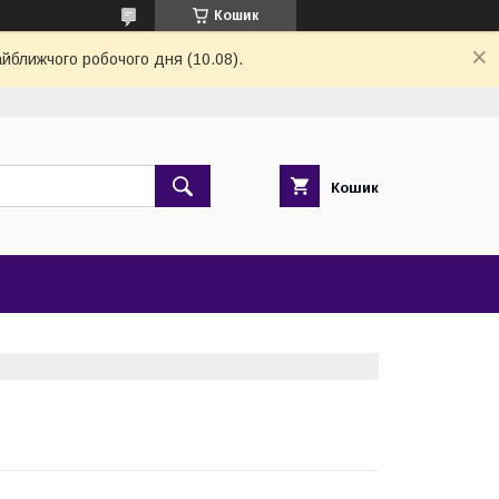
Кошик
айближчого робочого дня (10.08).
Кошик