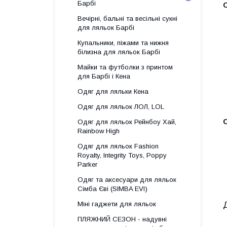
Барбі
Вечірні, бальні та весільні сукні
для ляльок Барбі
Купальники, піжами та нижня
білизна для ляльок Барбі
Майки та футболки з принтом
для Барбі і Кена
Одяг для ляльки Кена
Одяг для ляльок ЛОЛ, LOL
Одяг для ляльок Рейнбоу Хай,
Rainbow High
Одяг для ляльок Fashion
Royalty, Integrity Toys, Poppy
Parker
Одяг та аксесуари для ляльок
Сімба Єві (SIMBA EVI)
Міні гаджети для ляльок
ПЛЯЖНИЙ СЕЗОН - надувні