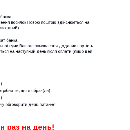
банка.

влення посилок Новою поштою здійснюється на 
вихідний).
т банка.

льної суми Вашого замовлення додаємо вартість 
ься на наступний день після оплати (якщо цей 
)
отрібно те, що я обрав(ла)
)
очу обговорити деякі питання
н раз на день!