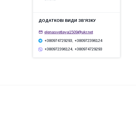
elenasvetlaya1509@ukr.net
+380974729293, +380972396124
+380972396124, +380974729293