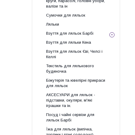
круги, парасолі, головні убори,
валізи та ін
Сумочки для ляльок
Ляльки
Взуття для ляльок Барбі
Взуття для ляльки Кена
Взуття для ляльок Єві, Челсі і
Келлі
Текстиль для лялькового
будиночка
Біжутерія та ювелірні прикраси
для ляльок
АКСЕСУАРИ для ляльок -
підставки, окуляри, м'які
іграшки та ін.
Посуд і чайні сервізи для
ляльок Барбі
Їжа для ляльок (випічка,
тортики і різні солодощі)