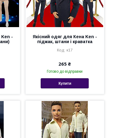
 Ken -
Якісний одяг для Кена Ken -
тани)
піджак, штани і краватка
к17
265 ₴
Готово до відправки
Купити