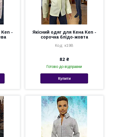
 Ken -
Якісний одяг для Кена Ken -
ева
сорочка блідо-жовта
к19В
82 ₴
Готово до відправки
Купити