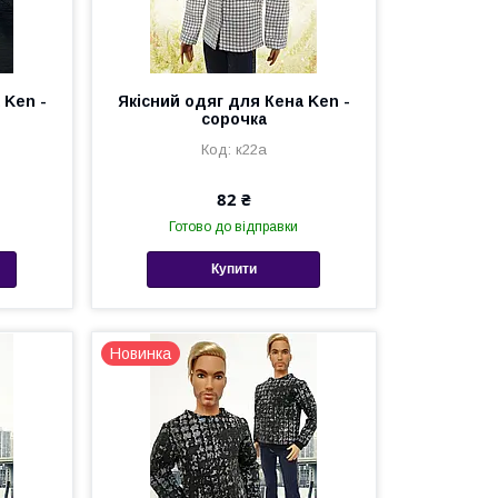
 Ken -
Якісний одяг для Кена Ken -
сорочка
к22а
82 ₴
Готово до відправки
Купити
Новинка