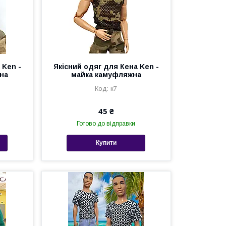
 Ken -
Якісний одяг для Кена Ken -
на
майка камуфляжна
к7
45 ₴
Готово до відправки
Купити