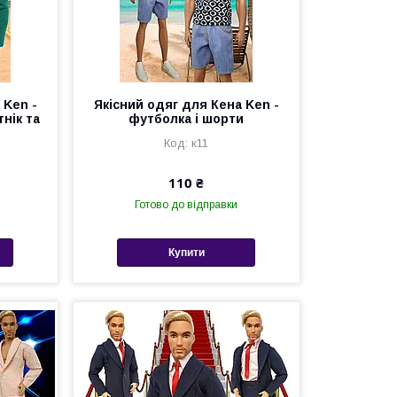
 Ken -
Якісний одяг для Кена Ken -
нік та
футболка і шорти
к11
110 ₴
Готово до відправки
Купити