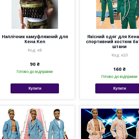
Наплічник камуфляжний для
Якісний одяг для Кена
Кена Ken
спортивний костюм бат
штани
к8
к10
90 ₴
160 ₴
Готово до відправки
Готово до відправки
Купити
Купити