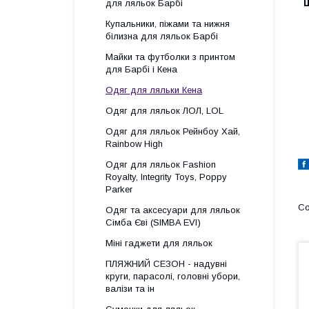
для ляльок Барбі
Купальники, піжами та нижня
білизна для ляльок Барбі
Майки та футболки з принтом
для Барбі і Кена
Одяг для ляльки Кена
Одяг для ляльок ЛОЛ, LOL
Одяг для ляльок Рейнбоу Хай,
Rainbow High
Одяг для ляльок Fashion
Royalty, Integrity Toys, Poppy
Parker
Одяг та аксесуари для ляльок
Сімба Єві (SIMBA EVI)
Міні гаджети для ляльок
ПЛЯЖНИЙ СЕЗОН - надувні
круги, парасолі, головні убори,
валізи та ін