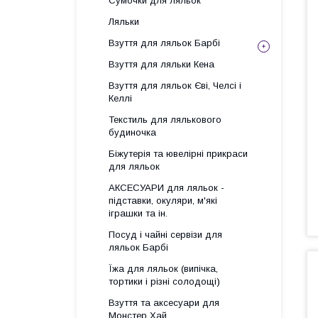
Сумочки для ляльок
Ляльки
Взуття для ляльок Барбі
Взуття для ляльки Кена
Взуття для ляльок Єві, Челсі і
Келлі
Текстиль для лялькового
будиночка
Біжутерія та ювелірні прикраси
для ляльок
АКСЕСУАРИ для ляльок -
підставки, окуляри, м'які
іграшки та ін.
Посуд і чайні сервізи для
ляльок Барбі
Їжа для ляльок (випічка,
тортики і різні солодощі)
Взуття та аксесуари для
Монстер Хай