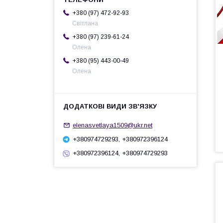
+380 (97) 472-92-93
Світлана
+380 (97) 239-61-24
Олена
+380 (95) 443-00-49
Олена
elenasvetlaya1509@ukr.net
+380974729293, +380972396124
+380972396124, +380974729293