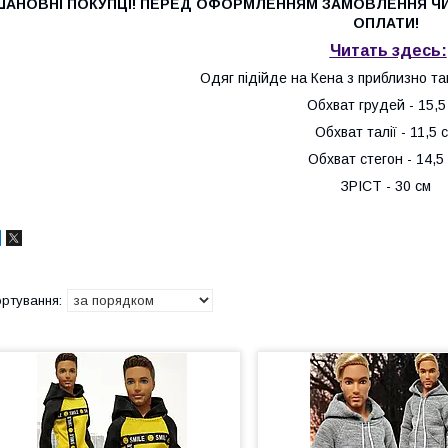
ШАНОВНІ
ПОКУПЦІ
!
ПЕРЕД
ОФОРМЛЕННЯМ
ЗАМОВЛЕННЯ
Ч
ОПЛАТИ
!
Читать здесь:
Одяг
підійде
на
Кена
з
приблизно
та
Обхват
грудей
-
15,5
Обхват
талії
-
11,5
Обхват
стегон
-
14,5
ЗРІСТ
-
30
см