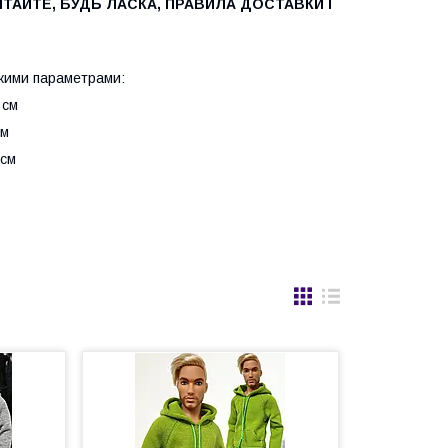
ИТАЙТЕ
,
БУДЬ ЛАСКА
,
ПРАВИЛА
ДОСТАВКИ
І
кими
параметрами
:
см
см
см