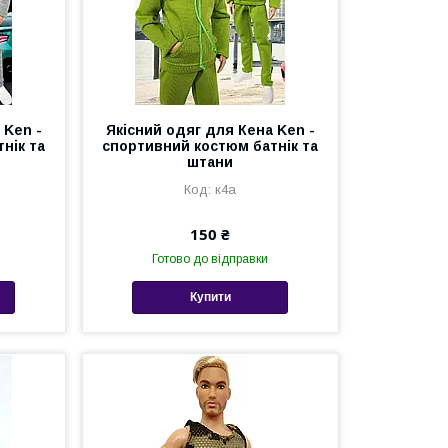
 Ken -
Якісний одяг для Кена Ken -
нік та
спортивний костюм батнік та
штани
к4а
150 ₴
Готово до відправки
Купити