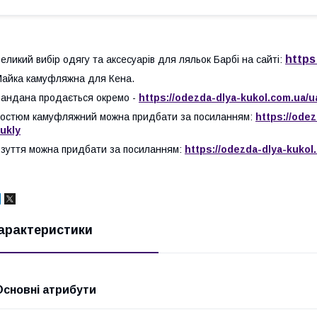
https
еликий вибір одягу та аксесуарів для ляльок Барбі на сайті:
айка камуфляжна для Кена.
андана продається окремо -
https://odezda-dlya-kukol.com.ua/
остюм камуфляжний можна придбати за посиланням:
https://ode
ukly
зуття можна придбати за посиланням:
https://odezda-dlya-kukol
арактеристики
Основні атрибути