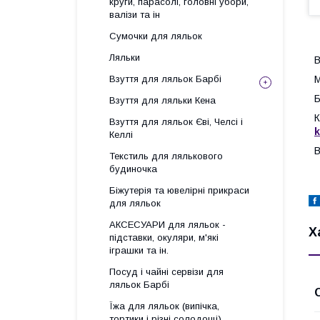
круги, парасолі, головні убори,
валізи та ін
Сумочки для ляльок
Ляльки
В
Взуття для ляльок Барбі
М
Б
Взуття для ляльки Кена
К
Взуття для ляльок Єві, Челсі і
k
Келлі
В
Текстиль для лялькового
будиночка
Біжутерія та ювелірні прикраси
для ляльок
АКСЕСУАРИ для ляльок -
Х
підставки, окуляри, м'які
іграшки та ін.
Посуд і чайні сервізи для
ляльок Барбі
Їжа для ляльок (випічка,
тортики і різні солодощі)