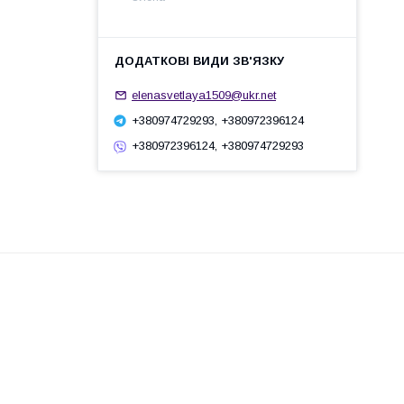
elenasvetlaya1509@ukr.net
+380974729293, +380972396124
+380972396124, +380974729293