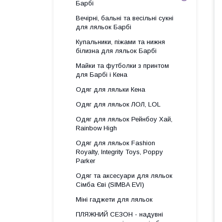
Барбі
Вечірні, бальні та весільні сукні
для ляльок Барбі
Купальники, піжами та нижня
білизна для ляльок Барбі
Майки та футболки з принтом
для Барбі і Кена
Одяг для ляльки Кена
Одяг для ляльок ЛОЛ, LOL
Одяг для ляльок Рейнбоу Хай,
Rainbow High
Одяг для ляльок Fashion
Royalty, Integrity Toys, Poppy
Parker
Одяг та аксесуари для ляльок
Сімба Єві (SIMBA EVI)
Міні гаджети для ляльок
ПЛЯЖНИЙ СЕЗОН - надувні