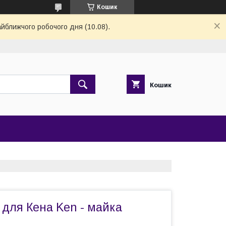
Кошик
айближчого робочого дня (10.08).
Кошик
 для Кена Ken - майка