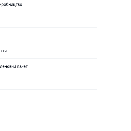
иробництво
уття
іленовий пакет