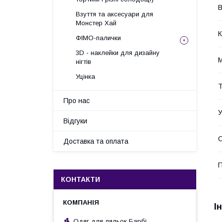
В
Взуття та аксесуари для
Монстер Хай
К
ФІМО-палички
3D - наклейки для дизайну
М
нігтів
Уцінка
Т
Про нас
У
Відгуки
Доставка та оплата
П
КОНТАКТИ
І
Одяг для ляльок Барбі