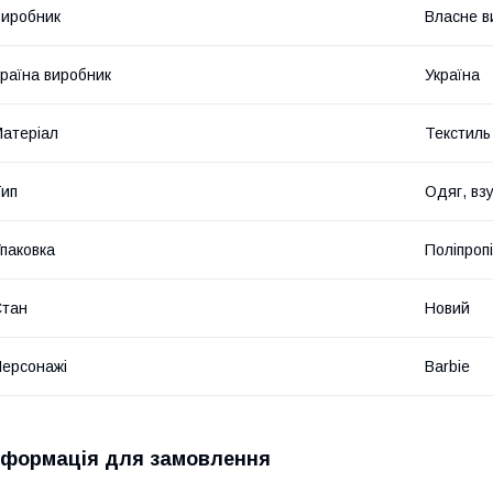
иробник
Власне в
раїна виробник
Україна
атеріал
Текстиль
ип
Одяг, вз
паковка
Поліпроп
Стан
Новий
ерсонажі
Barbie
нформація для замовлення