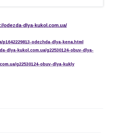
://odezda-dlya-kukol.com.ua/
ua/p1642229813-odezhda-dlya-kena.html
zda-dlya-kukol.com.ua/g22530124-obuv-dlya-
.com.ua/g22530124-obuv-dlya-kukly