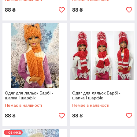
88
88
₴
₴
Одяг для ляльок Барбі -
Одяг для ляльок Барбі -
шапка і шарфік
шапка і шарфік
Немає в наявності
Немає в наявності
88
88
₴
₴
Новинка