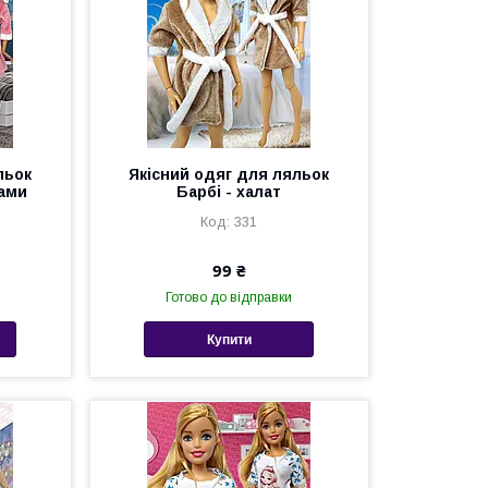
льок
Якісний одяг для ляльок
ками
Барбі - халат
331
99 ₴
Готово до відправки
Купити