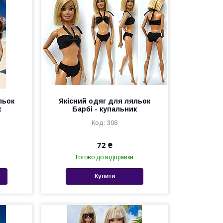
льок
Якісний одяг для ляльок
к
Барбі - купальник
308
72 ₴
Готово до відправки
Купити