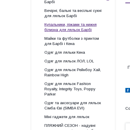
Барбі
Вечірні, бальні та весільні сукні
для ляльок Барбі
Купальники, піжами та нижня
білизна для ляльок Барбі
Майки та футболки з принтом
для Барбі і Кена
Одяг для ляльки Кена
Одяг для ляльок ЛОЛ, LOL
П
Одяг для ляльок Рейнбоу Хай,
Rainbow High
Одяг для ляльок Fashion
Royalty, Integrity Toys, Poppy
Parker
Одяг та аксесуари для ляльок
Сімба Єві (SIMBA EVI)
Міні гаджети для ляльок
ПЛЯЖНИЙ СЕЗОН - надувні