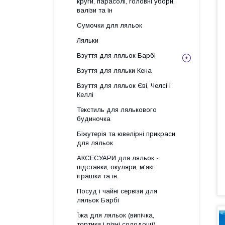
круги, парасолі, головні убори,
валізи та ін
Сумочки для ляльок
Ляльки
Взуття для ляльок Барбі
Взуття для ляльки Кена
Взуття для ляльок Єві, Челсі і
Келлі
Текстиль для лялькового
будиночка
Біжутерія та ювелірні прикраси
для ляльок
АКСЕСУАРИ для ляльок -
підставки, окуляри, м'які
іграшки та ін.
Посуд і чайні сервізи для
ляльок Барбі
Їжа для ляльок (випічка,
тортики і різні солодощі)