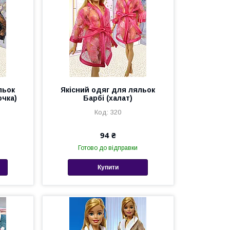
льок
Якісний одяг для ляльок
очка)
Барбі (халат)
320
94 ₴
Готово до відправки
Купити