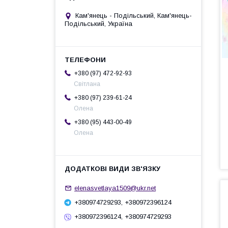
Кам'янець - Подільський, Кам'янець-
Подільський, Україна
+380 (97) 472-92-93
Світлана
+380 (97) 239-61-24
Олена
+380 (95) 443-00-49
Олена
elenasvetlaya1509@ukr.net
+380974729293, +380972396124
+380972396124, +380974729293