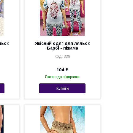
льок
Якісний одяг для ляльок
Барбі - піжама
339
104 ₴
Готово до відправки
Купити