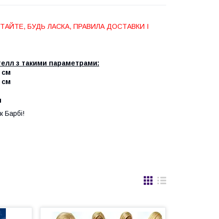
АЙТЕ, БУДЬ ЛАСКА, ПРАВИЛА ДОСТАВКИ І
елл з такими параметрами:
3 см
5 см
м
к Барбі!