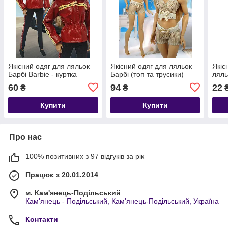
Якісний одяг для ляльок
Якісний одяг для ляльок
Якіс
Барбі Barbie - куртка
Барбі (топ та трусики)
ляль
60
94
22
₴
₴
Купити
Купити
Про нас
100% позитивних з 97 відгуків за рік
Працює з 20.01.2014
м. Кам'янець-Подільський
Кам'янець - Подільський, Кам'янець-Подільський, Україна
Контакти