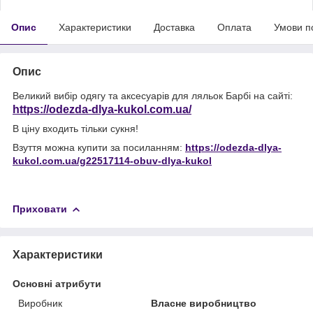
Опис
Характеристики
Доставка
Оплата
Умови п
Опис
Великий вибір одягу та аксесуарів для ляльок Барбі на сайті:
https://odezda-dlya-kukol.com.ua/
В ціну входить тільки сукня!
Взуття можна купити за посиланням:
https://odezda-dlya-
kukol.com.ua/g22517114-obuv-dlya-kukol
Приховати
Характеристики
Основні атрибути
Виробник
Власне виробництво