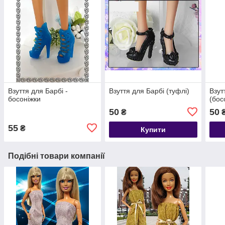
Взуття для Барбі -
Взуття для Барбі (туфлі)
Взут
босоніжки
(бос
50
50
₴
55
₴
Купити
Подібні товари компанії