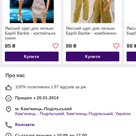
Якісний одяг для ляльок
Якісний одяг для ляльок
Якіс
Барбі Barbie - коктейльна
Барбі Barbie - комбінезон
Барб
сукня
85
88
88
₴
₴
Купити
Купити
Про нас
100% позитивних з 97 відгуків за рік
Працює з 20.01.2014
м. Кам'янець-Подільський
Кам'янець - Подільський, Кам'янець-Подільський, Україна
Контакти
Сьогодні працює з 10:00 до 17:00