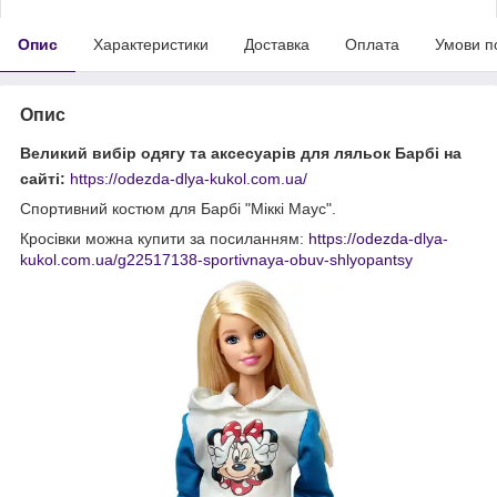
Опис
Характеристики
Доставка
Оплата
Умови п
Опис
Великий вибір одягу та аксесуарів для ляльок Барбі на
сайті:
https://odezda-dlya-kukol.com.ua/
Спортивний костюм для Барбі "Міккі Маус".
Кросівки можна купити за посиланням:
https://odezda-dlya-
kukol.com.ua/g22517138-sportivnaya-obuv-shlyopantsy