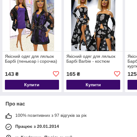
Якісний одяг для ляльок
Якісний одяг для ляльок
Якіс
Барбі (пеньюар і сорочка)
Барбі Barbie - костюм
Барб
курт
143
165
125
₴
₴
Купити
Купити
Про нас
100% позитивних з 97 відгуків за рік
Працює з 20.01.2014