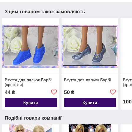
З цим товаром також замовляють
Взуття для ляльок Барбі
Взуття для ляльок Барбі
Взут
(кросівки)
(кро
44
50
₴
₴
100
Купити
Купити
Подібні товари компанії