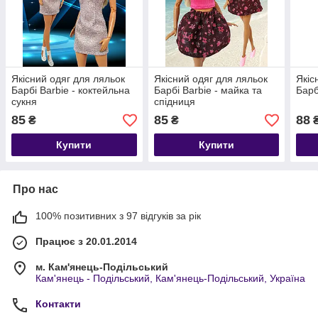
Якісний одяг для ляльок
Якісний одяг для ляльок
Якіс
Барбі Barbie - коктейльна
Барбі Barbie - майка та
Барб
сукня
спідниця
85
85
88
₴
₴
Купити
Купити
Про нас
100% позитивних з 97 відгуків за рік
Працює з 20.01.2014
м. Кам'янець-Подільський
Кам'янець - Подільський, Кам'янець-Подільський, Україна
Контакти