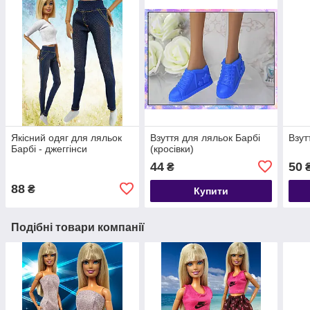
Якісний одяг для ляльок
Взуття для ляльок Барбі
Взут
Барбі - джеггінси
(кросівки)
44
50
₴
88
₴
Купити
Подібні товари компанії