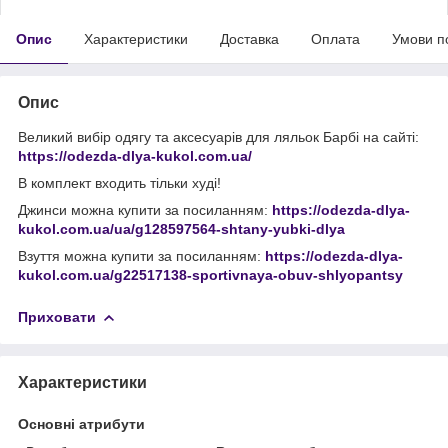
Опис
Характеристики
Доставка
Оплата
Умови п
Опис
Великий вибір одягу та аксесуарів для ляльок Барбі на сайті:
https://odezda-dlya-kukol.com.ua/
В комплект входить тільки худі!
Джинси можна купити за посиланням:
https://odezda-dlya-
kukol.com.ua/ua/g128597564-shtany-yubki-dlya
Взуття можна купити за посиланням:
https://odezda-dlya-
kukol.com.ua/g22517138-sportivnaya-obuv-shlyopantsy
Приховати
Характеристики
Основні атрибути