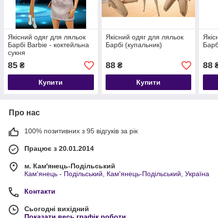
Якісний одяг для ляльок
Якісний одяг для ляльок
Якіс
Барбі Barbie - коктейльна
Барбі (купальник)
Барб
сукня
85
88
88
₴
₴
Купити
Купити
Про нас
100% позитивних з 95 відгуків за рік
Працює з 20.01.2014
м. Кам'янець-Подільський
Кам'янець - Подільський, Кам'янець-Подільський, Україна
Контакти
Сьогодні вихідний
Показати весь графік роботи