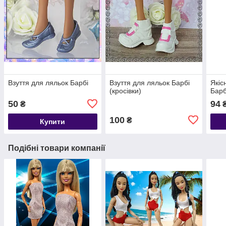
Взуття для ляльок Барбі
Взуття для ляльок Барбі
Якіс
(кросівки)
Барб
50
94
₴
100
₴
Купити
Подібні товари компанії