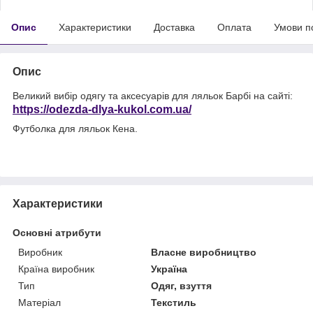
Опис
Характеристики
Доставка
Оплата
Умови п
Опис
Великий вибір одягу та аксесуарів для ляльок Барбі на сайті:
https://odezda-dlya-kukol.com.ua/
Футболка для ляльок Кена.
Характеристики
Основні атрибути
Виробник
Власне виробництво
Країна виробник
Україна
Тип
Одяг, взуття
Матеріал
Текстиль