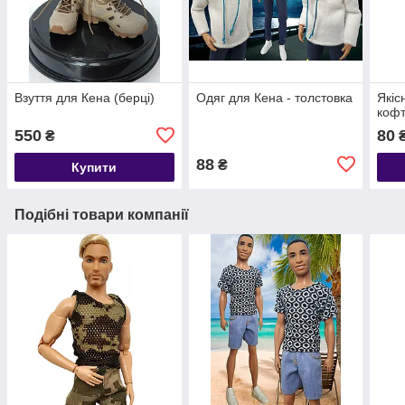
Взуття для Кена (берці)
Одяг для Кена - толстовка
Якіс
коф
550
80
₴
88
₴
Купити
Подібні товари компанії