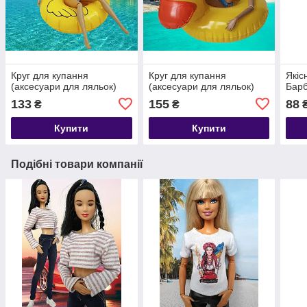
Круг для купання
Круг для купання
Якіс
(аксесуари для ляльок)
(аксесуари для ляльок)
Барб
133
155
88
₴
₴
Купити
Купити
Подібні товари компанії