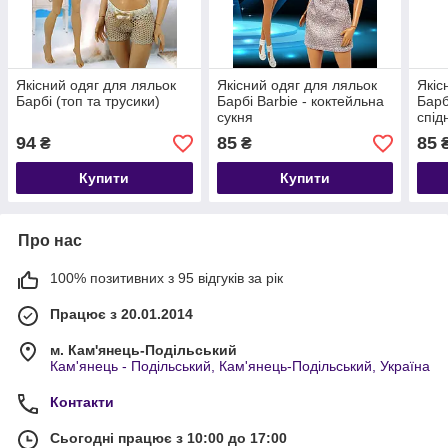
Якісний одяг для ляльок
Якісний одяг для ляльок
Якіс
Барбі (топ та трусики)
Барбі Barbie - коктейльна
Барб
сукня
спід
94
85
85
₴
₴
Купити
Купити
Про нас
100% позитивних з 95 відгуків за рік
Працює з 20.01.2014
м. Кам'янець-Подільський
Кам'янець - Подільський, Кам'янець-Подільський, Україна
Контакти
Сьогодні працює з 10:00 до 17:00