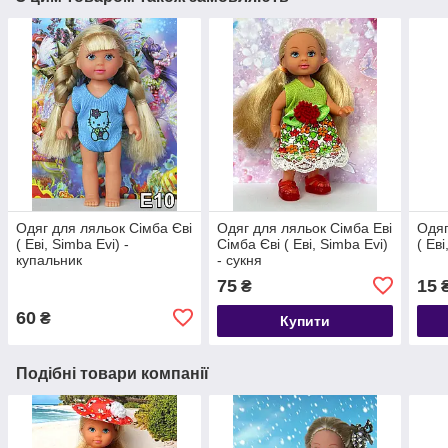
Одяг для ляльок Сімба Єві
Одяг для ляльок Сімба Еві
Одяг
( Еві, Simba Evi) -
Сімба Єві ( Еві, Simba Evi)
( Ев
купальник
- сукня
75
15
₴
60
₴
Купити
Подібні товари компанії