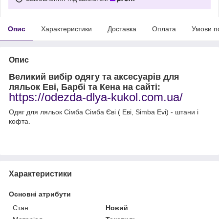
Опис
Характеристики
Доставка
Оплата
Умови п
Опис
Великий вибір одягу та аксесуарів для
ляльок Еві, Барбі та Кена на сайті:
https://odezda-dlya-kukol.com.ua/
Одяг для ляльок Сімба Сімба Єві ( Еві, Simba Evi) - штани і
кофта.
Характеристики
Основні атрибути
Стан
Новий