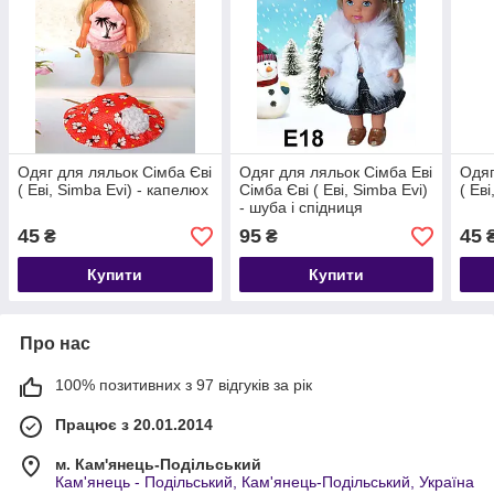
Одяг для ляльок Сімба Єві
Одяг для ляльок Сімба Еві
Одяг
( Еві, Simba Evi) - капелюх
Сімба Єві ( Еві, Simba Evi)
( Ев
- шуба і спідниця
45
95
45
₴
₴
Купити
Купити
Про нас
100% позитивних з 97 відгуків за рік
Працює з 20.01.2014
м. Кам'янець-Подільський
Кам'янець - Подільський, Кам'янець-Подільський, Україна