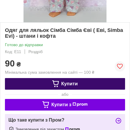
Одяг для ляльок Сімба Сімба Єві ( Еві, Simba
Evi) - штани і кофта
Готово до відправки
Код: Е11
Роздріб
90
₴
Мінімальна сума замовлення на сайті — 100 ₴
Купити
або
Купити з
Що таке купити з Пром?
Замовлення під захистом