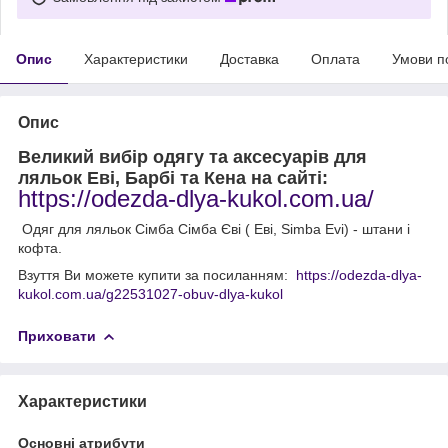
Опис
Характеристики
Доставка
Оплата
Умови п
Опис
Великий вибір одягу та аксесуарів для
ляльок Еві, Барбі та Кена на сайті:
https://odezda-dlya-kukol.com.ua/
Одяг для ляльок Сімба Сімба Єві ( Еві, Simba Evi) - штани і
кофта.
Взуття Ви можете купити за посиланням:
https://odezda-dlya-
kukol.com.ua/g22531027-obuv-dlya-kukol
Приховати
Характеристики
Основні атрибути