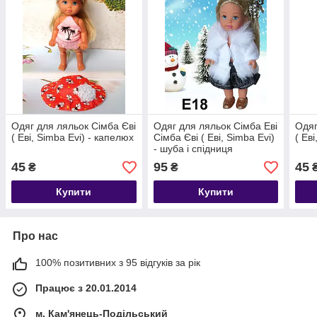
Одяг для ляльок Сімба Єві
Одяг для ляльок Сімба Еві
Одяг
( Еві, Simba Evi) - капелюх
Сімба Єві ( Еві, Simba Evi)
( Ев
- шуба і спідниця
45
95
45
₴
₴
Купити
Купити
Про нас
100% позитивних з 95 відгуків за рік
Працює з 20.01.2014
м. Кам'янець-Подільський