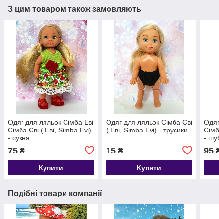
З цим товаром також замовляють
Одяг для ляльок Сімба Еві
Одяг для ляльок Сімба Єві
Одяг
Сімба Єві ( Еві, Simba Evi)
( Еві, Simba Evi) - трусики
Сімб
- сукня
- шу
75
15
95
₴
₴
Купити
Купити
Подібні товари компанії