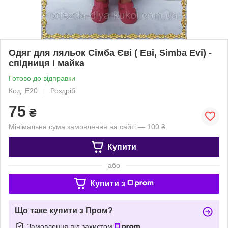
Одяг для ляльок Сімба Єві ( Еві, Simba Evi) -
спідниця і майка
Готово до відправки
Код: Е20
Роздріб
75
₴
Мінімальна сума замовлення на сайті — 100 ₴
Купити
або
Купити з
Що таке купити з Пром?
Замовлення під захистом