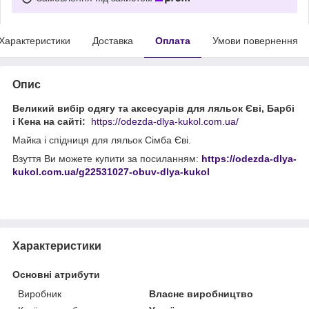
Характеристики
Доставка
Оплата
Умови повернення
Опис
Великий вибір одягу та аксесуарів для ляльок Єві, Барбі
і Кена на сайті:
https://odezda-dlya-kukol.com.ua/
Майка і спідниця для ляльок Сімба Єві.
Взуття Ви можете купити за посиланням:
https://odezda-dlya-
kukol.com.ua/g22531027-obuv-dlya-kukol
Характеристики
Основні атрибути
Виробник
Власне виробництво