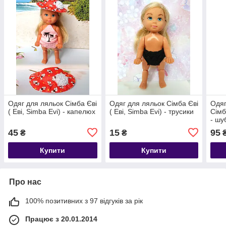
Одяг для ляльок Сімба Єві
Одяг для ляльок Сімба Єві
Одяг
( Еві, Simba Evi) - капелюх
( Еві, Simba Evi) - трусики
Сімб
- шу
45
15
95
₴
₴
Купити
Купити
Про нас
100% позитивних з 97 відгуків за рік
Працює з 20.01.2014