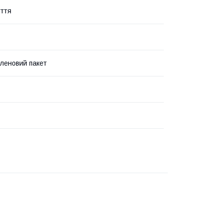
уття
іленовий пакет