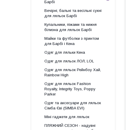
Барбі
Вечірні, бальні та весільні сукні
для ляльок Барбі
Купальники, піжами та нижня
білизна для ляльок Барбі
Майки та футболки з принтом
для Барбі і Кена
Одяг для ляльки Кена
Одяг для ляльок ЛОЛ, LOL
Одяг для ляльок Рейнбоу Хай,
Rainbow High
Одяг для ляльок Fashion
Royalty, Integrity Toys, Poppy
Parker
Одяг та аксесуари для ляльок
Сімба Єві (SIMBA EVI)
Міні гаджети для ляльок
ПЛЯЖНИЙ СЕЗОН - надувні