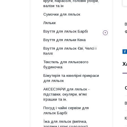
круги, парасолі, головні убори,
валізи та ін
Сумочки для ляльок
Ляльки
В
Взуття для ляльок Барбі
Ф
Взуття для ляльки Кена
Взуття для ляльок Єві, Челсі і
Келлі
Текстиль для лялькового
Х
будиночка
Біжутерія та ювелірні прикраси
для ляльок
АКСЕСУАРИ для ляльок -
підставки, окуляри, м'які
іграшки та ін.
В
Посуд і чайні сервізи для
ляльок Барбі
К
Їжа для ляльок (випічка,
тортики і різні солодощі)