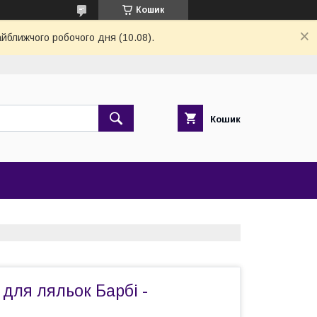
Кошик
айближчого робочого дня (10.08).
Кошик
 для ляльок Барбі -