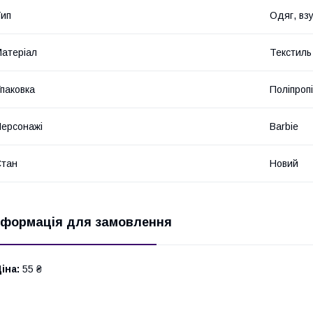
ип
Одяг, вз
атеріал
Текстиль
паковка
Поліпроп
ерсонажі
Barbie
Стан
Новий
нформація для замовлення
іна:
55 ₴