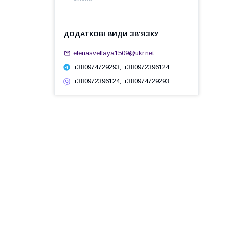
elenasvetlaya1509@ukr.net
+380974729293, +380972396124
+380972396124, +380974729293