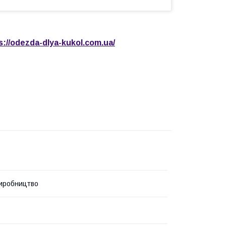
s://odezda-dlya-kukol.com.ua/
иробництво