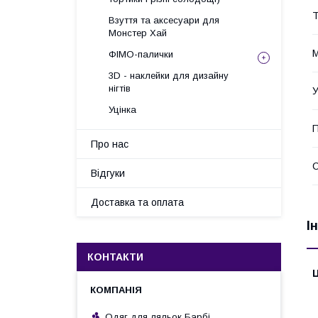
Т
Взуття та аксесуари для
Монстер Хай
М
ФІМО-палички
3D - наклейки для дизайну
нігтів
У
Уцінка
П
Про нас
Відгуки
Доставка та оплата
І
КОНТАКТИ
Ц
Одяг для ляльок Барбі