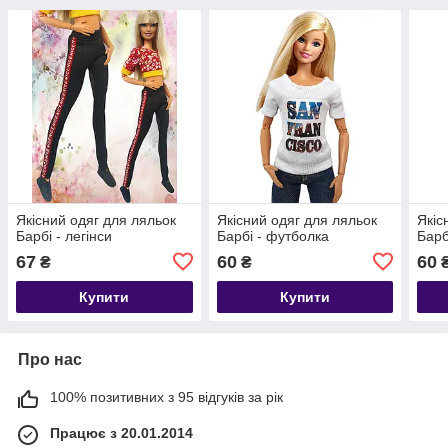
Якісний одяг для ляльок
Якісний одяг для ляльок
Якіс
Барбі - легінси
Барбі - футболка
Барб
67
60
60
₴
₴
Купити
Купити
Про нас
100% позитивних з 95 відгуків за рік
Працює з 20.01.2014