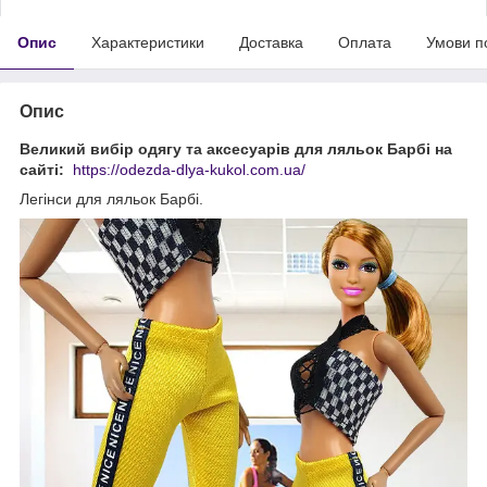
Опис
Характеристики
Доставка
Оплата
Умови п
Опис
Великий вибір одягу та аксесуарів для ляльок Барбі на
сайті:
https://odezda-dlya-kukol.com.ua/
Легінси для ляльок Барбі.