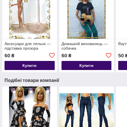
Аксесуари для ляльок —
Домашній вихованець —
Взут
підставка прозора
собачка
60
60
50
₴
₴
Купити
Купити
Подібні товари компанії