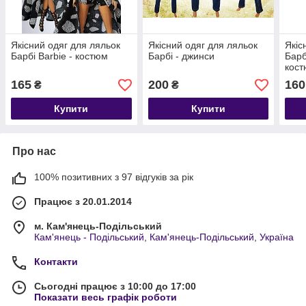
Якісний одяг для ляльок
Якісний одяг для ляльок
Якіс
Барбі Barbie - костюм
Барбі - джинси
Барб
кос
165
200
160
₴
₴
Купити
Купити
Про нас
100% позитивних з 97 відгуків за рік
Працює з 20.01.2014
м. Кам'янець-Подільський
Кам'янець - Подільський, Кам'янець-Подільський, Україна
Контакти
Сьогодні працює з 10:00 до 17:00
Показати весь графік роботи