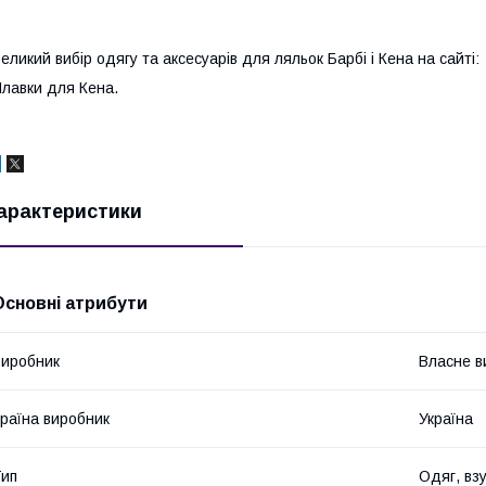
еликий вибір одягу та аксесуарів для ляльок Барбі і Кена на сайті
лавки для Кена.
арактеристики
Основні атрибути
иробник
Власне в
раїна виробник
Україна
ип
Одяг, вз