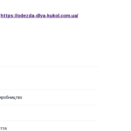
https://odezda-dlya-kukol.com.ua/
:
иробництво
уття