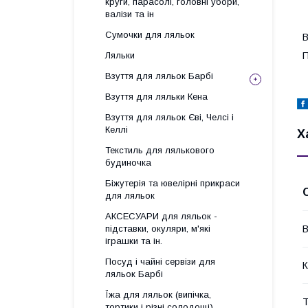
круги, парасолі, головні убори,
валізи та ін
Сумочки для ляльок
В
Ляльки
П
Взуття для ляльок Барбі
Взуття для ляльки Кена
Взуття для ляльок Єві, Челсі і
Келлі
Х
Текстиль для лялькового
будиночка
Біжутерія та ювелірні прикраси
для ляльок
АКСЕСУАРИ для ляльок -
підставки, окуляри, м'які
В
іграшки та ін.
Посуд і чайні сервізи для
К
ляльок Барбі
Їжа для ляльок (випічка,
Т
тортики і різні солодощі)