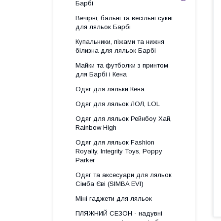
Барбі
Вечірні, бальні та весільні сукні
для ляльок Барбі
Купальники, піжами та нижня
білизна для ляльок Барбі
Майки та футболки з принтом
для Барбі і Кена
Одяг для ляльки Кена
Одяг для ляльок ЛОЛ, LOL
Одяг для ляльок Рейнбоу Хай,
Rainbow High
Одяг для ляльок Fashion
Royalty, Integrity Toys, Poppy
Parker
Одяг та аксесуари для ляльок
Сімба Єві (SIMBA EVI)
Міні гаджети для ляльок
ПЛЯЖНИЙ СЕЗОН - надувні