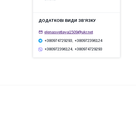
elenasvetlaya1509@ukr.net
+380974729293, +380972396124
+380972396124, +380974729293