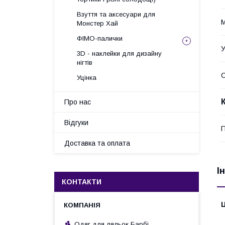
Взуття та аксесуари для
М
Монстер Хай
ФІМО-палички
У
3D - наклейки для дизайну
нігтів
Уцінка
Про нас
Відгуки
П
Доставка та оплата
І
КОНТАКТИ
Ц
Одяг для ляльок Барбі