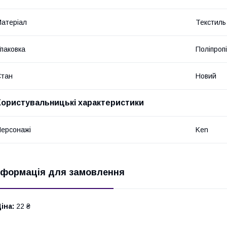
атеріал
Текстиль
паковка
Поліпроп
Стан
Новий
Користувальницькі характеристики
ерсонажі
Ken
нформація для замовлення
іна:
22 ₴